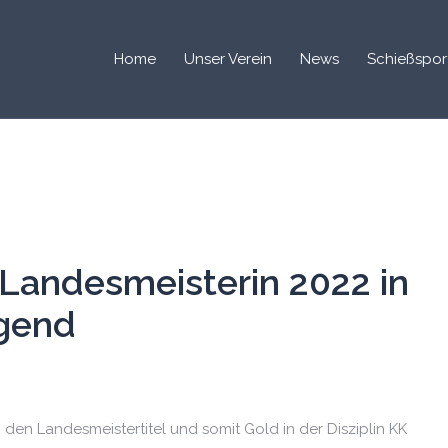
Home
Unser Verein
News
Schießspor
 Landesmeisterin 2022 in
egend
 den Landesmeistertitel und somit Gold in der Disziplin KK